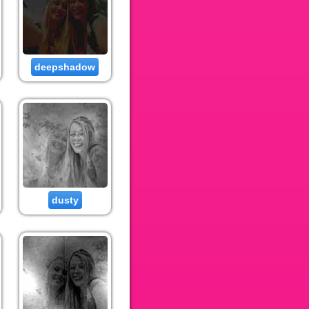
deepshadow
dusty