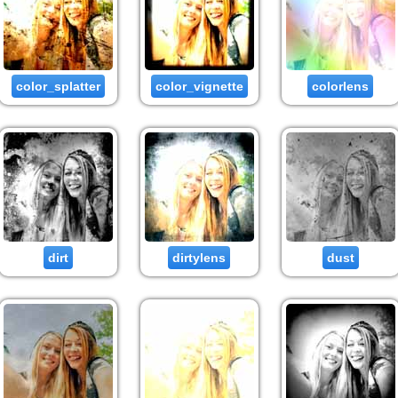
color_splatter
color_vignette
colorlens
dirt
dirtylens
dust