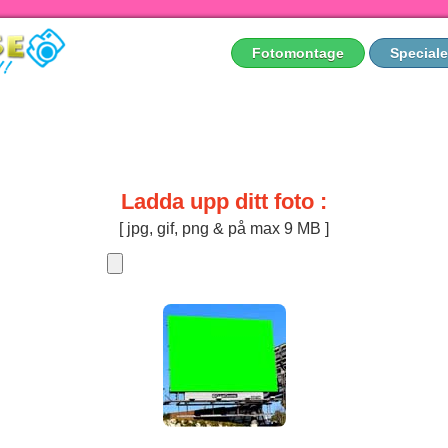
Fotomontage
Speciale
Ladda upp ditt foto :
[ jpg, gif, png & på max 9 MB ]