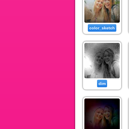
color_sketch
dim