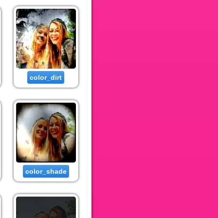
color_dirt
color_shade