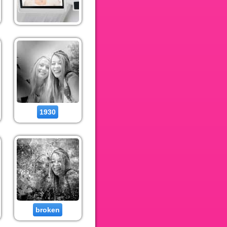
1930
broken