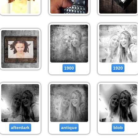
1900
1920
afterdark
antique
blob